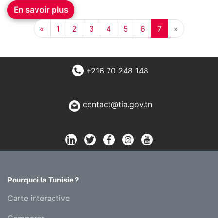
En savoir plus
«
1
2
3
4
5
6
7
»
+216 70 248 148
contact@tia.gov.tn
Pourquoi la Tunisie ?
Carte interactive